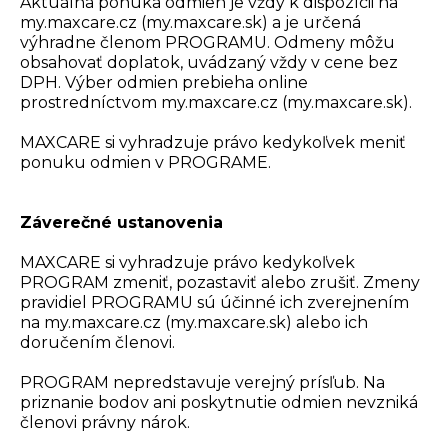
Aktuálna ponuka odmien je vždy k dispozícii na
my.maxcare.cz (my.maxcare.sk) a je určená
výhradne členom PROGRAMU. Odmeny môžu
obsahovať doplatok, uvádzaný vždy v cene bez
DPH. Výber odmien prebieha online
prostredníctvom my.maxcare.cz (my.maxcare.sk).
MAXCARE si vyhradzuje právo kedykoľvek meniť
ponuku odmien v PROGRAME.
Záverečné ustanovenia
MAXCARE si vyhradzuje právo kedykoľvek
PROGRAM zmeniť, pozastaviť alebo zrušiť. Zmeny
pravidiel PROGRAMU sú účinné ich zverejnením
na my.maxcare.cz (my.maxcare.sk) alebo ich
doručením členovi.
PROGRAM nepredstavuje verejný prísľub. Na
priznanie bodov ani poskytnutie odmien nevzniká
členovi právny nárok.