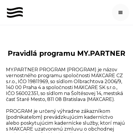
Pravidlá programu MY.PARTNER
MY.PARTNER PROGRAM (PROGRAM) je názov
vernostného programu spoločnosti MAXCARE CZ
s.r.o., IČO 19811969, so sídlom Olbrachtova 2006/9,
140 00 Praha 4 a spoločnosti MAXCARE SK s.r.o.,
IČO 56002351, so sídlom na Šoltésovej 14, mestská
časť Staré Mesto, 811 08 Bratislava (MAXCARE).
PROGRAM je určený výhradne zákazníkom
(podnikateľom) prevádzkujúcim kaderníctvo
alebo poskytujúcim kaderníckе služby, ktorí majú
s MAXCARE uzatvorenú zmluvu o obchodnej