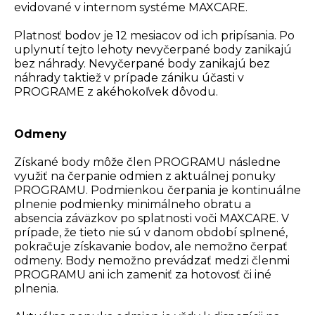
evidované v internom systéme MAXCARE.
Platnosť bodov je 12 mesiacov od ich pripísania. Po
uplynutí tejto lehoty nevyčerpané body zanikajú
bez náhrady. Nevyčerpané body zanikajú bez
náhrady taktiež v prípade zániku účasti v
PROGRAME z akéhokoľvek dôvodu.
Odmeny
Získané body môže člen PROGRAMU následne
využiť na čerpanie odmien z aktuálnej ponuky
PROGRAMU. Podmienkou čerpania je kontinuálne
plnenie podmienky minimálneho obratu a
absencia záväzkov po splatnosti voči MAXCARE. V
prípade, že tieto nie sú v danom období splnené,
pokračuje získavanie bodov, ale nemožno čerpať
odmeny. Body nemožno prevádzať medzi členmi
PROGRAMU ani ich zameniť za hotovosť či iné
plnenia.