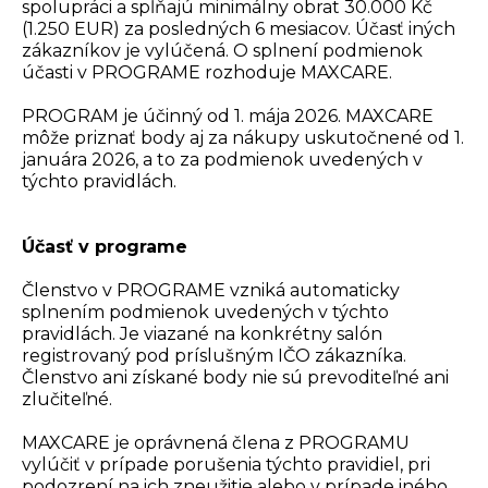
spolupráci a spĺňajú minimálny obrat 30.000 Kč
(1.250 EUR) za posledných 6 mesiacov. Účasť iných
zákazníkov je vylúčená. O splnení podmienok
účasti v PROGRAME rozhoduje MAXCARE.
PROGRAM je účinný od 1. mája 2026. MAXCARE
môže priznať body aj za nákupy uskutočnené od 1.
januára 2026, a to za podmienok uvedených v
týchto pravidlách.
Účasť v programe
Členstvo v PROGRAME vzniká automaticky
splnením podmienok uvedených v týchto
pravidlách. Je viazané na konkrétny salón
registrovaný pod príslušným IČO zákazníka.
Členstvo ani získané body nie sú prevoditeľné ani
zlučiteľné.
MAXCARE je oprávnená člena z PROGRAMU
vylúčiť v prípade porušenia týchto pravidiel, pri
podozrení na ich zneužitie alebo v prípade iného