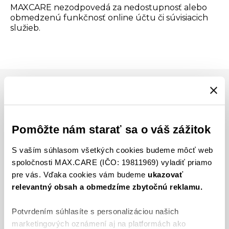
MAXCARE nezodpovedá za nedostupnosť alebo
obmedzenú funkčnosť online účtu či súvisiacich
služieb.
Pomôžte nám starať sa o váš zážitok
S vaším súhlasom všetkých cookies budeme môcť web
spoločnosti MAX.CARE (IČO: 19811969) vyladiť priamo
Špeciálne ponuky
každý mesiac
pre vás. Vďaka cookies vám budeme
ukazovať
relevantný obsah a obmedzíme zbytočnú reklamu.
Potvrdením súhlasíte s personalizáciou našich
Pohodlný online
marketingových oznámení aj na platformách ako