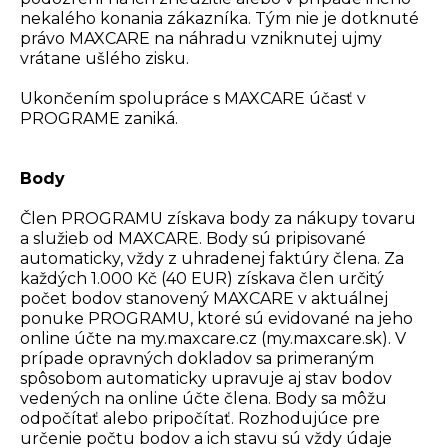
nekalého konania zákazníka. Tým nie je dotknuté
právo MAXCARE na náhradu vzniknutej ujmy
vrátane ušlého zisku.
Ukončením spolupráce s MAXCARE účasť v
PROGRAME zaniká.
Body
Člen PROGRAMU získava body za nákupy tovaru
a služieb od MAXCARE. Body sú pripisované
automaticky, vždy z uhradenej faktúry člena. Za
každých 1.000 Kč (40 EUR) získava člen určitý
počet bodov stanovený MAXCARE v aktuálnej
ponuke PROGRAMU, ktoré sú evidované na jeho
online účte na my.maxcare.cz (my.maxcare.sk). V
prípade opravných dokladov sa primeraným
spôsobom automaticky upravuje aj stav bodov
vedených na online účte člena. Body sa môžu
odpočítať alebo pripočítať. Rozhodujúce pre
určenie počtu bodov a ich stavu sú vždy údaje