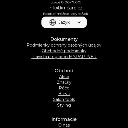
(po-pá 8:00-17:00)
info@mcare.cz
Napísať môžete kedykoľvek
Jazyk
Dokumenty
Podmienky ochrany osobných údajov
Obchodné podmienky
Pravidlá programu MY.PARTNER
Obchod
Akce
Značky
Péče
Barva
Salon tools
Styling
Informácie
O nás