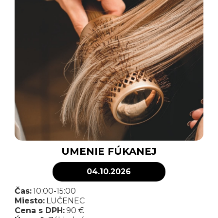
UMENIE FÚKANEJ
04.10.2026
Čas:
10:00-15:00
Miesto:
LUČENEC
Cena s DPH:
90 €