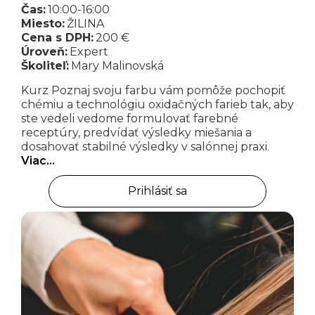
Čas:
10:00-16:00
Miesto:
ŽILINA
Cena s DPH:
200 €
Úroveň:
Expert
Školiteľ:
Mary Malinovská
Kurz Poznaj svoju farbu vám pomôže pochopiť
chémiu a technológiu oxidačných farieb tak, aby
ste vedeli vedome formulovať farebné
receptúry, predvídať výsledky miešania a
dosahovať stabilné výsledky v salónnej praxi.
Viac…
Prihlásiť sa