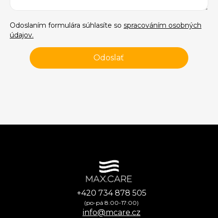
Odoslaním formulára súhlasíte so
spracováním osobných
údajov.
+420 734 878 505
(po-pá 8:00-17:00)
info@mcare.cz