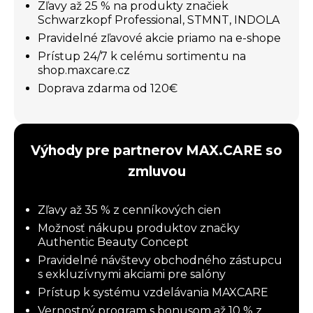
Zľavy až 25 % na produkty značiek
Schwarzkopf Professional, STMNT, INDOLA
Pravidelné zľavové akcie priamo na e-shope
Prístup 24/7 k celému sortimentu na
shop.maxcare.cz
Doprava zdarma od 120€
Výhody pre partnerov MAX.CARE so
zmluvou
Zľavy až 35 % z cenníkových cien
Možnosť nákupu produktov značky
Authentic Beauty Concept
Pravidelné návštevy obchodného zástupcu
s exkluzívnymi akciami pre salóny
Prístup k systému vzdelávania MAXCARE
Vernostný program s bonusom až 10 % z