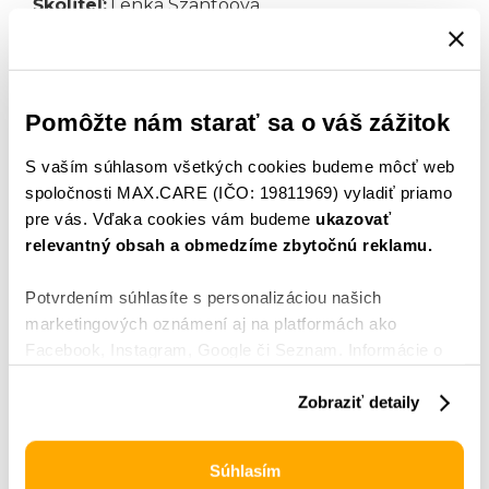
Školiteľ:
Lenka Szantoová
IGORA COLOR SYSTÉM je komplexný farbiaci
systém značky Schwarzkopf Professional.
Viac…
Pomôžte nám starať sa o váš zážitok
S vaším súhlasom všetkých cookies budeme môcť web
spoločnosti MAX.CARE (IČO: 19811969) vyladiť priamo
Prihlásiť sa
pre vás. Vďaka cookies vám budeme
ukazovať
relevantný obsah a obmedzíme zbytočnú reklamu.
Potvrdením súhlasíte s personalizáciou našich
marketingových oznámení aj na platformách ako
Facebook, Instagram, Google či Seznam. Informácie o
spracovaní údajov spoločnosťou Google nájdete
tu
.
Nastavenia
môžete kedykoľvek upraviť alebo odhlásiť
Zobraziť detaily
v sekcii
Ochrana údajov
.
Súhlasím