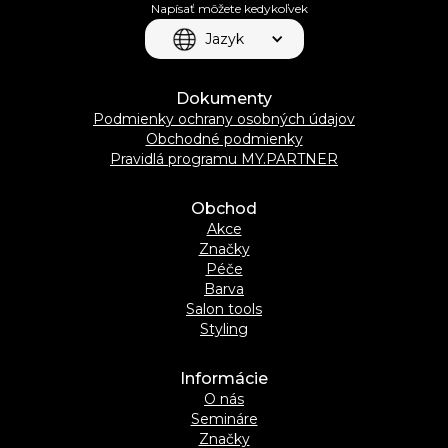
Napísať môžete kedykoľvek
Jazyk
Dokumenty
Podmienky ochrany osobných údajov
Obchodné podmienky
Pravidlá programu MY.PARTNER
Obchod
Akce
Značky
Péče
Barva
Salon tools
Styling
Informácie
O nás
Semináre
Značky