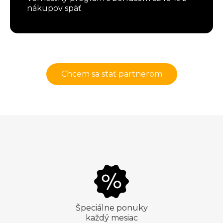
nákupov späť
Chcem sa stať partnerom
Špeciálne ponuky
každý mesiac